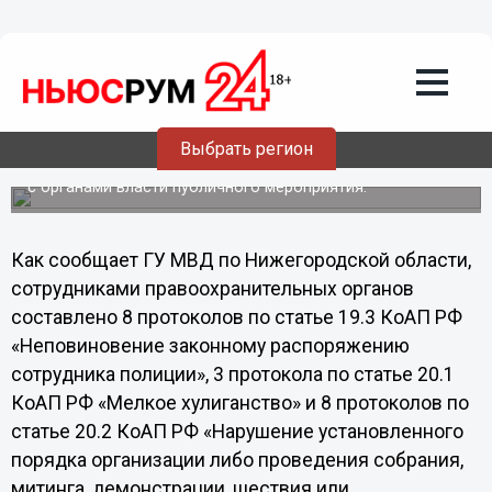
05.12.2011
22:39
В нижегородскую полицию поступило
45 сообщений, связанных с выборами
4 декабря за период голосования в рабочую группу
оперативного штаба по профилактике правонарушений
ГУ МВД России по Нижегородской области поступило
Выбрать регион
45 сообщений, связанных с проведением выборов, в том
числе пресечена попытка проведения несогласованного
с органами власти публичного мероприятия.
Как сообщает ГУ МВД по Нижегородской области,
сотрудниками правоохранительных органов
составлено 8 протоколов по статье 19.3 КоАП РФ
«Неповиновение законному распоряжению
сотрудника полиции», 3 протокола по статье 20.1
КоАП РФ «Мелкое хулиганство» и 8 протоколов по
статье 20.2 КоАП РФ «Нарушение установленного
порядка организации либо проведения собрания,
митинга, демонстрации, шествия или