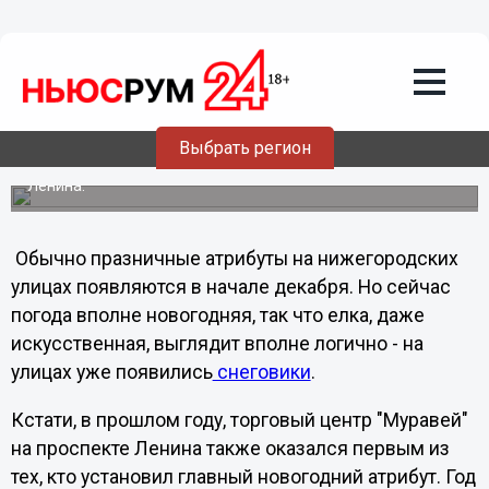
Общество
19.11.2011
09:20
В Нижнем Новгороде появилась
первая новогодняя елка
Выбрать регион
Пионером новогодней кампании снова, как и в прошлом
году, оказался торговый центр "Муравей" на проспекте
Ленина.
Обычно празничные атрибуты на нижегородских
улицах появляются в начале декабря. Но сейчас
погода вполне новогодняя, так что елка, даже
искусственная, выглядит вполне логично - на
улицах уже появились
снеговики
.
Кстати, в прошлом году, торговый центр "Муравей"
на проспекте Ленина также оказался первым из
тех, кто установил главный новогодний атрибут. Год