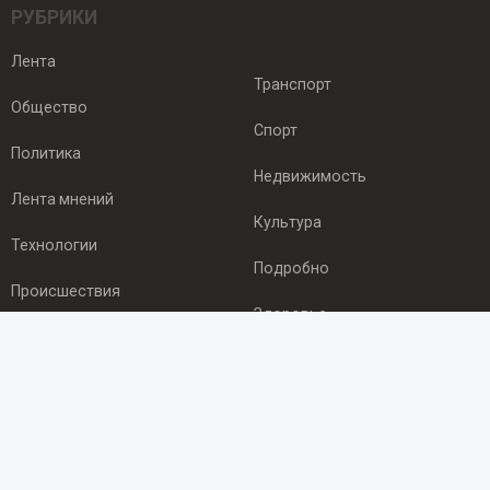
РУБРИКИ
Лента
Транспорт
Общество
Спорт
Политика
Недвижимость
Лента мнений
Культура
Технологии
Подробно
Происшествия
Здоровье
Экономика
ПОДПИСКА
Подпишись на рассылку NEWSROOM24
и будь
в курсе новостей в своём городе: