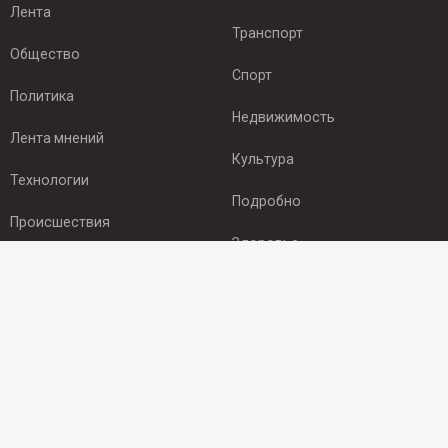
Лента
Транспорт
Общество
Спорт
Политика
Недвижимость
Лента мнений
Культура
Технологии
Подробно
Происшествия
Здоровье
Экономика
ПОДПИСКА
Подпишись на рассылку NEWSROOM24
и будь
в курсе новостей в своём городе:
Подписаться