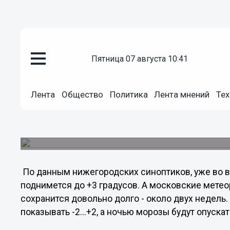
пятница 07 августа 10:41
Общество
Лента
Общество
Политика
Лента мнений
Тех
07.11.2011
01:15
Нижегородцам обещают потеп
Холода пришли в Нижний Новгород ненадолго.
По данным нижегородских синоптиков, уже во в
поднимется до +3 градусов. А московские метео
сохранится довольно долго - около двух недель
показывать -2...+2, а ночью морозы будут опускат