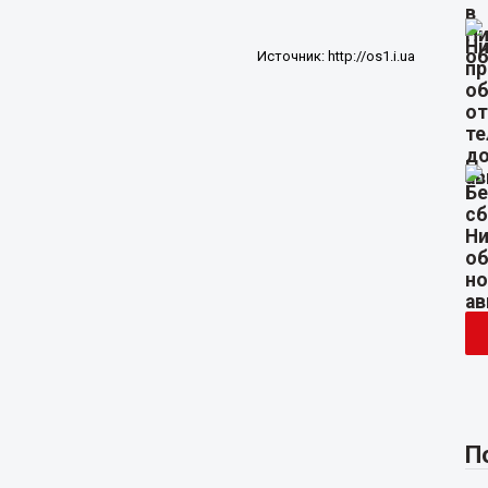
Источник:
http://os1.i.ua
П