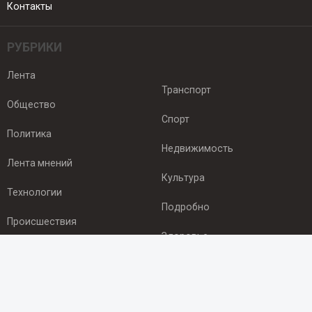
Контакты
РУБРИКИ
Лента
Транспорт
Общество
Спорт
Политика
Недвижимость
Лента мнений
Культура
Технологии
Подробно
Происшествия
Здоровье
Экономика
ПОДПИСКА
Подпишись на рассылку NEWSROOM24
и будь
в курсе новостей в своём городе: