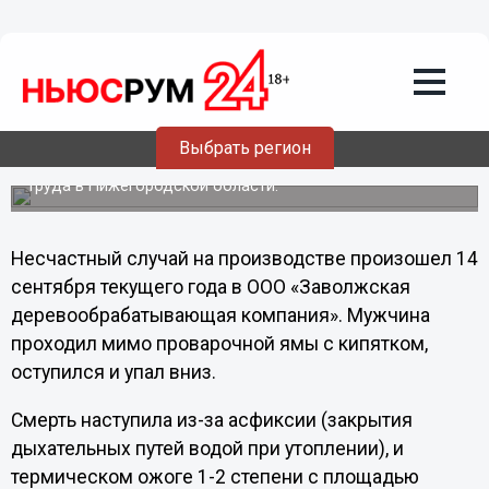
Общество
01.11.2011
21:48
В Заволжье сварщик упал в яму с
кипятком и погиб
Выбрать регион
Мужчина получил термический ожог 100% тела и
захлебнулся, сообщает Государственная инспекция
труда в Нижегородской области.
Несчастный случай на производстве произошел 14
сентября текущего года в ООО «Заволжская
деревообрабатывающая компания». Мужчина
проходил мимо проварочной ямы с кипятком,
оступился и упал вниз.
Смерть наступила из-за асфиксии (закрытия
дыхательных путей водой при утоплении), и
термическом ожоге 1-2 степени с площадью