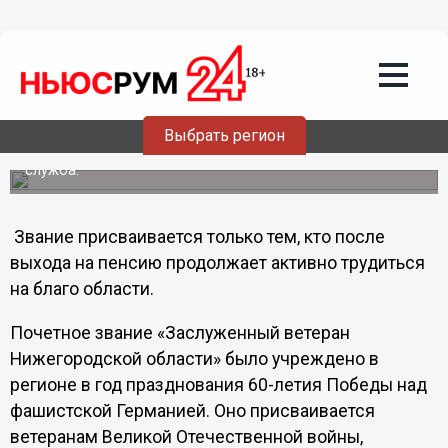
"Заслуженных ветеранов
Нижегородской области" наградят в
Кремле
Завтра в 9:30 в Кремле губернатор Нижегородской
области Валерий Шанцев поздравит нижегородцев,
Выбрать регион
удостоенных почётного звания "Заслуженный ветеран
Нижегородской области", сообщает областная пресс-
служба.
Звание присваивается только тем, кто после
выхода на пенсию продолжает активно трудиться
на благо области.
Почетное звание «Заслуженный ветеран
Нижегородской области» было учреждено в
регионе в год празднования 60-летия Победы над
фашистской Германией. Оно присваивается
ветеранам Великой Отечественной войны,