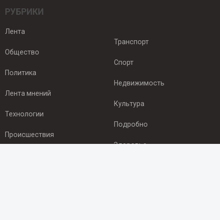
РУБРИКИ
Лента
Транспорт
Общество
Спорт
Политика
Недвижимость
Лента мнений
Культура
Технологии
Подробно
Происшествия
Здоровье
Экономика
ПОДПИСКА
Подпишись на рассылку NEWSROOM24
и будь
в курсе новостей в своём городе: