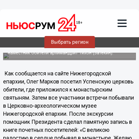
Вознесенский Печерский монастырь
посетил помощник Президента РФ
Олег Марков
29 сентября Вознесенский Печерский мужской
монастырь в Нижнем Новгороде посетил помощник
Выбрать регион
Президента РФ Олег Марков. Его встречали секретарь
Нижегородской епархии протоиерей Игорь Пономарёв и
наместник обители архимандрит Тихон (Затёкин).
Как сообщается на сайте Нижегородской
епархии, Олег Марков посетил Успенскую церковь
обители, где приложился к монастырским
святыням. Затем все участники встречи побывали
в Церковно-археологическом музее
Нижегородской епархии. После экскурсии
помощник Президента сделал памятную запись в
книге почетных посетителей: «С великою
радостию в сердце побывал в монастыре. Желаю