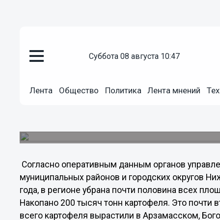
суббота 08 августа 10:47
Общество
Лента
Общество
Политика
Лента мнений
Тех
23.09.2011
22:49
В регионе убрана почти полови
Сельхозпроизводители области накопали в три 
Согласно оперативным данным органов управл
муниципальных районов и городских округов Ни
года, в регионе убрана почти половина всех площ
Накопано 200 тысяч тонн картофеля. Это почти 
всего картофеля вырастили в Арзамасском, Бог