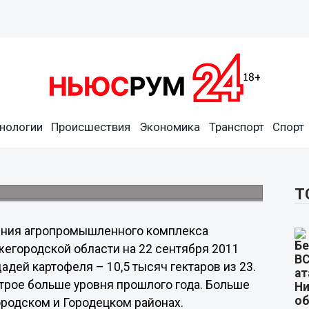
нологии
Происшествия
Экономика
Транспорт
Спорт
на картофельных полей
раза больше картофеля, чем в прошлом году.
Т
ения агропромышленного комплекса
жегородской области на 22 сентября 2011
адей картофеля – 10,5 тысяч гектаров из 23.
втрое больше уровня прошлого года. Больше
ородском и Городецком районах.