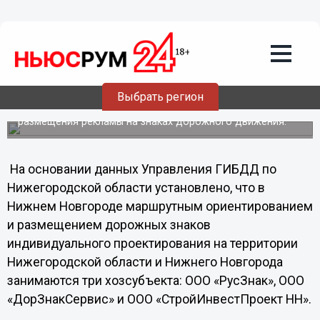
Общество
23.09.2011
19:44
НУФАС запретил рекламу на дорожных
знаках
Выбрать регион
Нижегородское УФАС в мае-июне 2011 года провело
контрольное мероприятие по выявлению фактов
размещения рекламы на знаках дорожного движения.
На основании данных Управления ГИБДД по
Нижегородской области установлено, что в
Нижнем Новгороде маршрутным ориентированием
и размещением дорожных знаков
индивидуального проектирования на территории
Нижегородской области и Нижнего Новгорода
занимаются три хозсубъекта: ООО «РусЗнак», ООО
«ДорЗнакСервис» и ООО «СтройИнвестПроект НН».