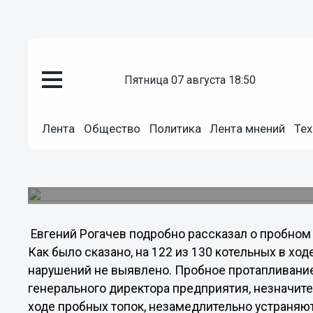
Общество
пятница 07 августа 18:50
20.09.2011
02:33
Олег Кондрашов: «Это преступ
Новгорода»
Лента
Общество
Политика
Лента мнений
Тех
С серьезной критикой глава администрации гор
генерального директора ОАО "Теплоэнерго" Евг
оперативном совещании в администрации город
Евгений Рогачев подробно рассказал о пробном 
Как было сказано, на 122 из 130 котельных в х
нарушений не выявлено. Пробное протапливани
генерального директора предприятия, незначит
ходе пробных топок, незамедлительно устраняю