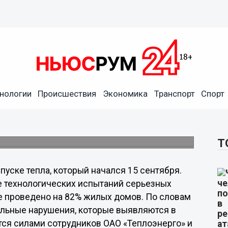
ление против Нижнего
нологии
Происшествия
Экономика
Транспорт
Спорт
ода отреагировал сегодня на доклад
ения Рогачева, который прозвучал на
а.
Т
пуске тепла, который начался 15 сентября.
оде технологических испытаний серьезных
е проведено на 82% жилых домов. По словам
ельные нарушения, которые выявляются в
тся силами сотрудников ОАО «Теплоэнерго» и