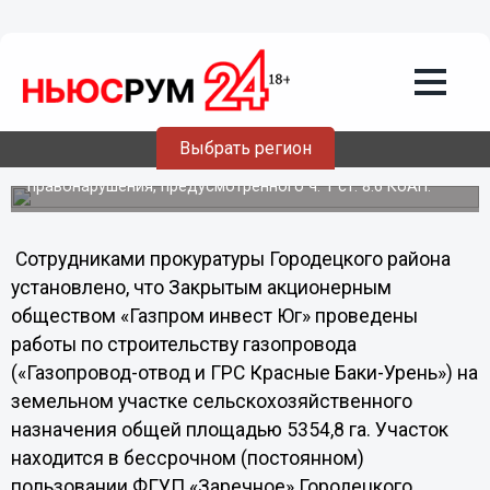
Газопровод в Нижегородской области
строили с нарушениями земельного
законодательства
В адрес Управления Россельхознадзора по
Нижегородской области и Республике Марий из
прокуратуры Городецкого района Нижегородской
Выбрать регион
области поступили материалы дела в отношении ЗАО
«Газпром инвест Юг» по факту административного
правонарушения, предусмотренного ч. 1 ст. 8.6 КоАП.
Сотрудниками прокуратуры Городецкого района
установлено, что Закрытым акционерным
обществом «Газпром инвест Юг» проведены
работы по строительству газопровода
(«Газопровод-отвод и ГРС Красные Баки-Урень») на
земельном участке сельскохозяйственного
назначения общей площадью 5354,8 га. Участок
находится в бессрочном (постоянном)
пользовании ФГУП «Заречное» Городецкого