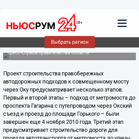
Общество
20.08.2011
02:43
Выход с метромоста на улицу
Ильинская завершат к ноябрю
Выбрать регион
Укладка дорожного полотна на правобережном
подъезде к метромосту выполнена на 50%, сообщает
пресс-служба правительства области.
Проект строительства правобережных
автодорожных подходов к совмещенному мосту
через Оку предусматривает несколько этапов.
Первый и второй этапы – подход от метромоста до
проспекта Гагарина с путепроводом через Окский
съезд и проезд до площади Горького – были
завершен еще 4 ноября 2010 года. Третий этап
предусматривает строительство дороги для
проезда автотранспорта от метромоста до улицы