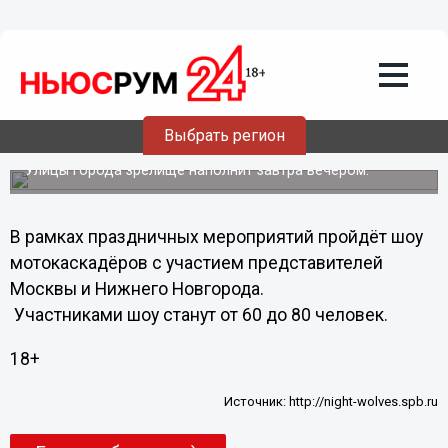
Общество
12.08.2011
02:53
Выбрать регион
На Бору пройдет байкер-шоу
Улицы города зрелище наполнит завтра вечером.
В рамках праздничных мероприятий пройдёт шоу
мотокаскадёров с участием представителей
Москвы и Нижнего Новгорода.
Участниками шоу станут от 60 до 80 человек.
18+
Источник:
http://night-wolves.spb.ru