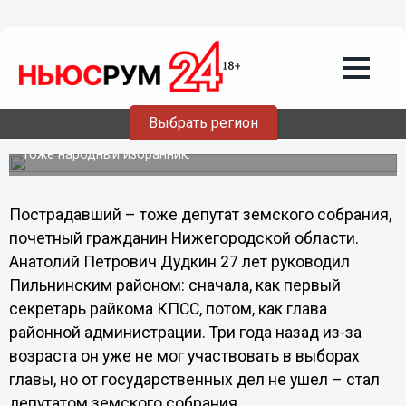
11.08.2011
21:42
В Нижегородской области депутат
подарил депутату гроб на юбилей
С таким уникальным по своему цинизму и наглости
преступлением сотрудниками ГУВД столкнулись
впервые. Удивляет не только форма оскорбления, но и
Выбрать регион
статус участников разбирательства: главный
подозреваемый - депутат. Говорят, есть еще и заказчик -
тоже народный избранник.
Пострадавший – тоже депутат земского собрания,
почетный гражданин Нижегородской области.
Анатолий Петрович Дудкин 27 лет руководил
Пильнинским районом: сначала, как первый
секретарь райкома КПСС, потом, как глава
районной администрации. Три года назад из-за
возраста он уже не мог участвовать в выборах
главы, но от государственных дел не ушел – стал
депутатом земского собрания.