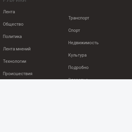
РУБРИКИ
Лента
Транспорт
Общество
Спорт
Политика
Недвижимость
Лента мнений
Культура
Технологии
Подробно
Происшествия
Здоровье
Экономика
ПОДПИСКА
Подпишись на рассылку NEWSROOM24
и будь
в курсе новостей в своём городе: