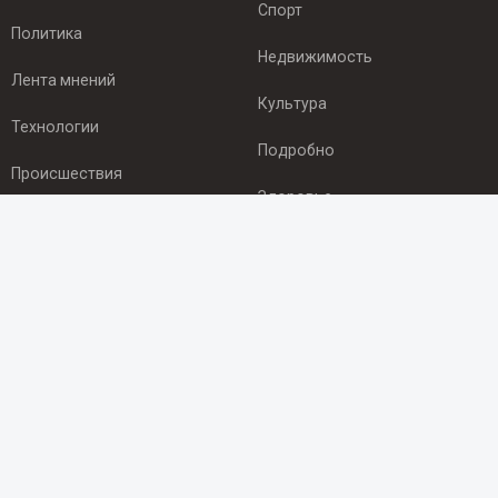
Спорт
Политика
Недвижимость
Лента мнений
Культура
Технологии
Подробно
Происшествия
Здоровье
Экономика
ПОДПИСКА
Подпишись на рассылку NEWSROOM24
и будь
в курсе новостей в своём городе:
Подписаться
© 2012 - 2025 ООО "Ньюсрум" (ИА Newsroom24 (Ньюсрум24).