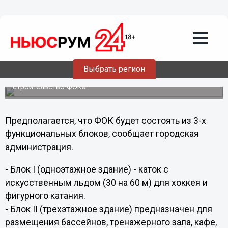
23.07.2011
04:49
Новый ФОК построят в парке имени
777-летия Нижнего Новгорода
Сегодня было согласовано право на освоение
земельного участка в районе дома №2а на улице
Выбрать регион
Львовская в Автозаводском районе, на территории
парка имени 777-летия Нижнего Новгорода под
строительство ФОКа.
Предполагается, что ФОК будет состоять из 3-х
функциональных блоков, сообщает городская
администрация.
- Блок I (одноэтажное здание) - каток с
искусственным льдом (30 на 60 м) для хоккея и
фигурного катания.
- Блок II (трехэтажное здание) предназначен для
размещения бассейнов, тренажерного зала, кафе,