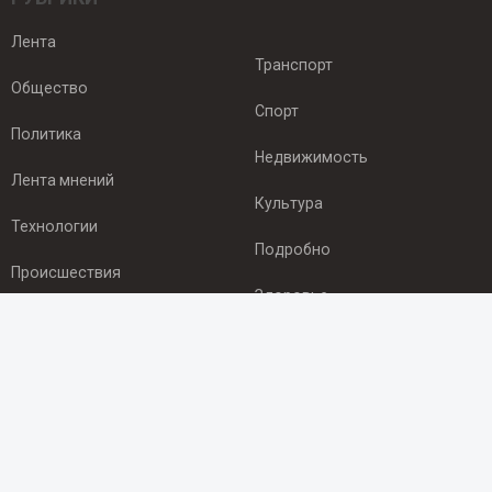
Лента
Транспорт
Общество
Спорт
Политика
Недвижимость
Лента мнений
Культура
Технологии
Подробно
Происшествия
Здоровье
Экономика
ПОДПИСКА
Подпишись на рассылку NEWSROOM24
и будь
в курсе новостей в своём городе: