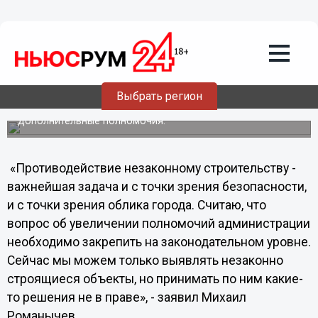
16.07.2011
02:29
Нижегородской администрации нужны
дополнительные полномочия
Директор департамента градостроительного развития и
архитектуры Михаил Романычев сообщил, что для
эффективной работы в сфере незаконного
Выбрать регион
строительства структурным подразделениям
администрации Нижнего Новгорода необходимы
дополнительные полномочия.
«Противодействие незаконному строительству -
важнейшая задача и с точки зрения безопасности,
и с точки зрения облика города. Считаю, что
вопрос об увеличении полномочий администрации
необходимо закрепить на законодательном уровне.
Сейчас мы можем только выявлять незаконно
строящиеся объекты, но принимать по ним какие-
то решения не в праве», - заявил Михаил
Романычев.