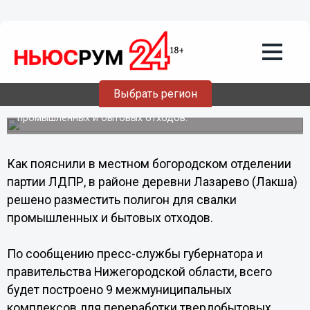
15.07.2011
01:01
В Богородске пройдет пикет против
строительства полигона бытовых
отходов
Выбрать регион
17 июля в Богородске Нижегородской области пройдет
пикет против строительства полигона для захоронения
промышленных и бытовых отходов.
Как пояснили в местном богородском отделении
партии ЛДПР, в районе деревни Лазарево (Лакша)
решено разместить полигон для свалки
промышленных и бытовых отходов.
По сообщению пресс-службы губернатора и
правительства Нижегородской области, всего
будет построено 9 межмуниципальных
комплексов для переработки твердобытовых