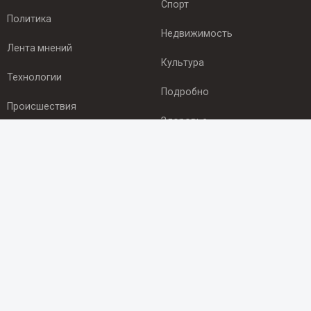
Спорт
Политика
Недвижимость
Лента мнений
Культура
Технологии
Подробно
Происшествия
Здоровье
Экономика
ПОДПИСКА
Подпишись на рассылку NEWSROOM24
и будь
в курсе новостей в своём городе:
Подписаться
© 2012 - 2025 ООО "Ньюсрум" (ИА Newsroom24 (Ньюсрум24).