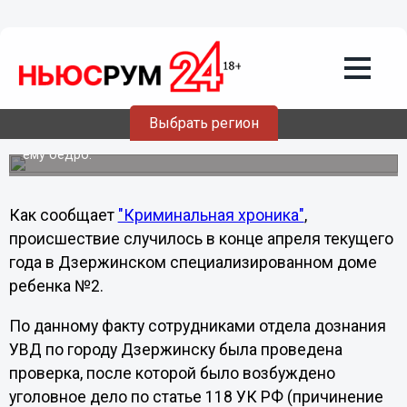
Общество
07.07.2011
20:50
Сотрудница детдома сломала ногу 3-
летнему ребенку
Выбрать регион
52-летняя санитарка пеленала ребенка, страдающего
тяжелым заболеванием, и по неосторожности сломала
ему бедро.
Как сообщает
"Криминальная хроника"
,
происшествие случилось в конце апреля текущего
года в Дзержинском специализированном доме
ребенка №2.
По данному факту сотрудниками отдела дознания
УВД по городу Дзержинску была проведена
проверка, после которой было возбуждено
уголовное дело по статье 118 УК РФ (причинение