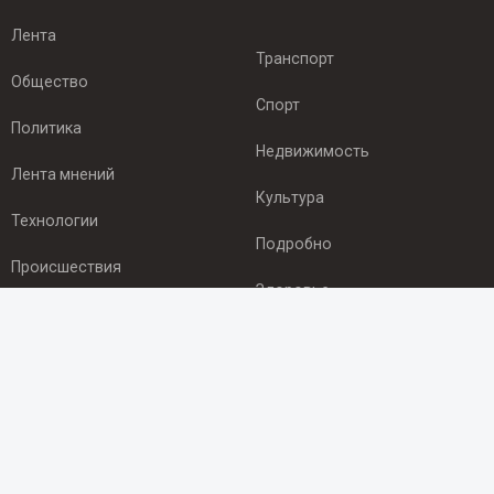
Лента
Транспорт
Общество
Спорт
Политика
Недвижимость
Лента мнений
Культура
Технологии
Подробно
Происшествия
Здоровье
Экономика
ПОДПИСКА
Подпишись на рассылку NEWSROOM24
и будь
в курсе новостей в своём городе: