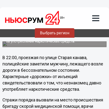
Общество
06.07.2011
03:49
Врачи спасли нижегородца от
передозировки
Выбрать регион
После спасения молодого человека забрали в милицию
за употребление наркотических средств.
В 22:00, проезжая по улице Старая канава,
полицейские заметили мужчину, лежащего возле
дороги в бессознательном состоянии.
Характерные «дорожки» от инъекций
свидетельствовали о том, что незнакомец давно
употребляет наркотические средства.
Стражи порядка вызвали на место происшествия
бригаду скорой медицинской помощи, врачи