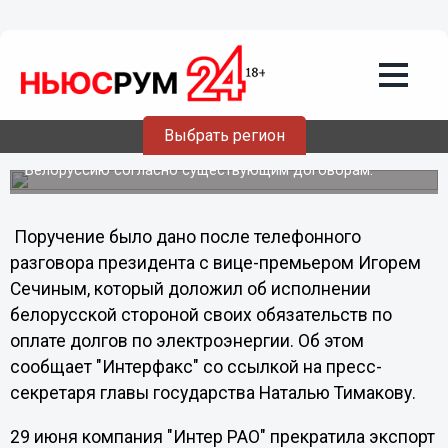
Общество
03.07.2011
02:47
Белоруссии возобновят подачу
электроэнергии из России
Выбрать регион
Сегодня президент России Дмитрий Медведев дал
указание возобновить подачу электроэнергии в
Белоруссию согласно существующим договорам.
Поручение было дано после телефонного
разговора президента с вице-премьером Игорем
Сечиным, который доложил об исполнении
белорусской стороной своих обязательств по
оплате долгов по электроэнергии. Об этом
сообщает "Интерфакс" со ссылкой на пресс-
секретаря главы государства Наталью Тимакову.
29 июня компания "Интер РАО" прекратила экспорт