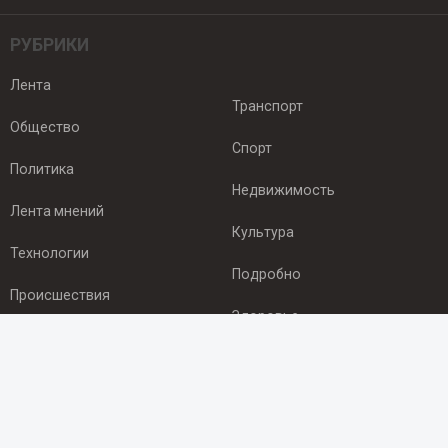
РУБРИКИ
Лента
Транспорт
Общество
Спорт
Политика
Недвижимость
Лента мнений
Культура
Технологии
Подробно
Происшествия
Здоровье
Экономика
ПОДПИСКА
Подпишись на рассылку NEWSROOM24
и будь
в курсе новостей в своём городе: