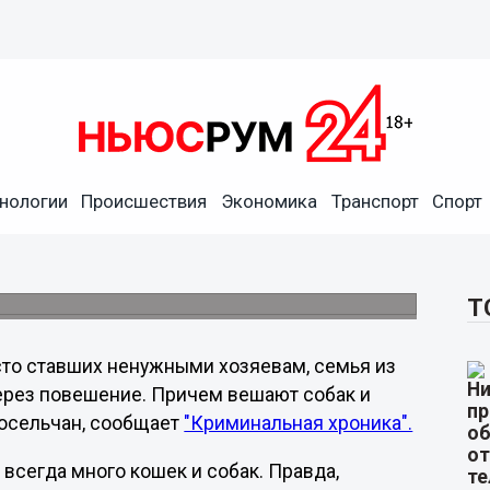
нологии
Происшествия
Экономика
Транспорт
Спорт
чуют домашних животных
Т
то ставших ненужными хозяевам, семья из
ерез повешение. Причем вешают собак и
носельчан, сообщает
"Криминальная хроника".
 всегда много кошек и собак. Правда,