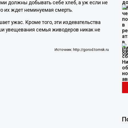
сами должны добывать себе хлеб, а уж если не
то их ждет неминуемая смерть.
шает ужас. Кроме того, эти издевательства
аши увещевания семья живодеров никак не
Источник:
http://gorod.tomsk.ru
П