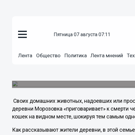
пятница 07 августа 07:11
Общество
Лента
Общество
Политика
Лента мнений
Тех
26.06.2011
20:20
В Нижегородской области лин
Своих домашних животных, надоевших или прос
деревни Морозовка «приговаривает» к смерти ч
кошек на видном месте, шокируя тем самым од
Как рассказывают жители деревни, в этой семье