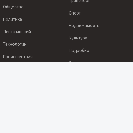
Транспорт
Общество
Спорт
Политика
Недвижимость
Лента мнений
Культура
Технологии
Подробно
Происшествия
Здоровье
Экономика
ПОДПИСКА
Подпишись на рассылку NEWSROOM24
и будь
в курсе новостей в своём городе:
Подписаться