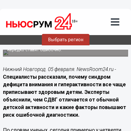
Здоровье
05.02.2026
15:05
Почему в Нижнем Новгороде все чаще
путают активных детей с СДВГ
Выбрать регион
Ученые объяснили, по каким признакам синдром
отличают от обычной активности и почему диагноз
нередко ставят ошибочно.
Нижний Новгород. 05 февраля. NewsRoom24.ru -
Специалисты рассказали, почему синдром
дефицита внимания и гиперактивности все чаще
приписывают здоровым детям. Эксперты
объяснили, чем СДВГ отличается от обычной
детской активности и какие факторы повышают
риск ошибочной диагностики.
По словам ученых, сегодня примерно у четверти