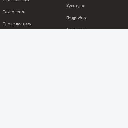
Лента мнений
Культура
Технологии
Подробно
Происшествия
Здоровье
Экономика
ПОДПИСКА
Подпишись на рассылку NEWSROOM24
и будь
в курсе новостей в своём городе:
Подписаться
© 2012 - 2025 ООО "Ньюсрум" (ИА Newsroom24 (Ньюсрум24).
Учредитель — ООО "Ньюсрум"
Свидетельство о регистрации СМИ ИА № ФС 77 - 45920 от 22.07.2011г.
выдано Федеральной службой по надзору в сфере связи,
информационных технологий и массовый коммуникаций.
Главный редактор Эмилия Ткаченко. Адрес редакции: Нижний