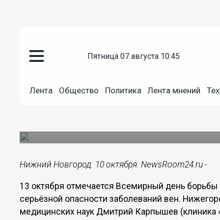
пятница 07 августа 10:45
Здоровье
10.10.2025
17:35
Лента
Общество
Политика
Лента мнений
Тех
Врач Карпышев предупредил н
игнорирования варикоза и тро
Осложнения болезни влекут за собой до 100 тыс
Нижний Новгород. 10 октября. NewsRoom24.ru -
13 октября отмечается Всемирный день борьбы 
серьёзной опасности заболеваний вен. Нижегор
медицинских наук Дмитрий Карпышев (клиника «