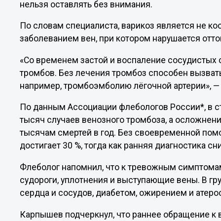
нельзя оставлять без внимания.
По словам специалиста, варикоз является не к
заболеванием вен, при котором нарушается отто
«Со временем застой и воспаление сосудистых 
тромбов. Без лечения тромбоз способен вызва
например, тромбоэмболию лёгочной артерии», — 
По данным Ассоциации флебологов России*, в с
тысяч случаев венозного тромбоза, а осложнени
тысячам смертей в год. Без своевременной по
достигает 30 %, тогда как ранняя диагностика сн
Флеболог напомнил, что к тревожным симптомам 
судороги, уплотнения и выступающие вены. В гр
сердца и сосудов, диабетом, ожирением и атеро
Карпышев подчеркнул, что раннее обращение к 