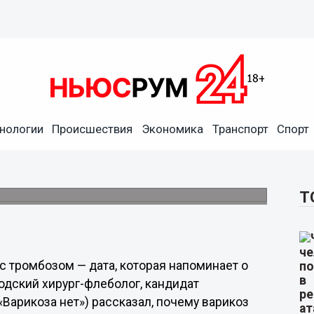
нологии
Происшествия
Экономика
Транспорт
Спорт
ижегородцев о риске
мбоза
яч смертей в год.
Т
с тромбозом — дата, которая напоминает о
одский хирург-флеболог, кандидат
Варикоза нет») рассказал, почему варикоз