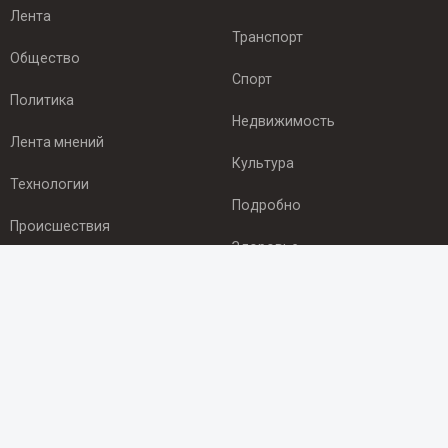
Лента
Транспорт
Общество
Спорт
Политика
Недвижимость
Лента мнений
Культура
Технологии
Подробно
Происшествия
Здоровье
Экономика
ПОДПИСКА
Подпишись на рассылку NEWSROOM24
и будь
в курсе новостей в своём городе:
Подписаться