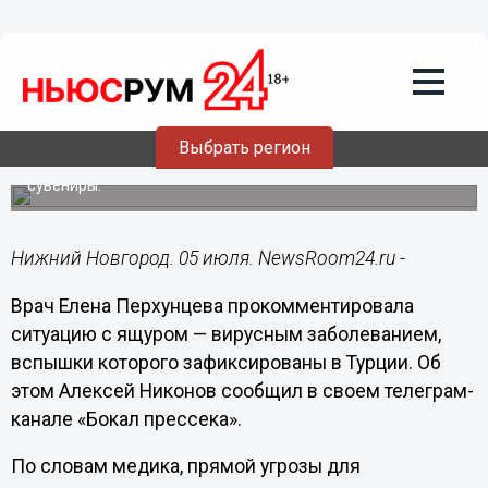
Здоровье
05.07.2025
18:40
Врач Перхунцева предостерегла
нижегородцев о риске подхватить
турецкий ящур
Выбрать регион
Туристы вряд ли могут заразиться через фрукты и
сувениры.
Нижний Новгород. 05 июля. NewsRoom24.ru -
Врач Елена Перхунцева прокомментировала
ситуацию с ящуром — вирусным заболеванием,
вспышки которого зафиксированы в Турции. Об
этом Алексей Никонов сообщил в своем телеграм-
канале «Бокал прессека».
По словам медика, прямой угрозы для