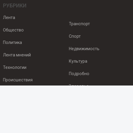
РУБРИКИ
Лента
Транспорт
Общество
Спорт
Политика
Недвижимость
Лента мнений
Культура
Технологии
Подробно
Происшествия
Здоровье
Экономика
ПОДПИСКА
Подпишись на рассылку NEWSROOM24
и будь
в курсе новостей в своём городе: