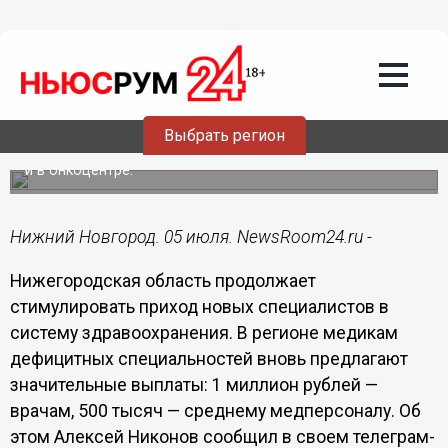
Здоровье
05.07.2025
15:27
Нижегородская область предлагает
врачам ряда специальностей до 1 млн
рублей
Выбрать регион
Речь идет о мерах пополнения кадров в больницах, СМП
и в онкоцентре.
Нижний Новгород. 05 июля. NewsRoom24.ru -
Нижегородская область продолжает
стимулировать приход новых специалистов в
систему здравоохранения. В регионе медикам
дефицитных специальностей вновь предлагают
значительные выплаты: 1 миллион рублей —
врачам, 500 тысяч — среднему медперсоналу. Об
этом Алексей Никонов сообщил в своем телеграм-