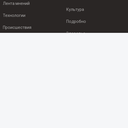
Лента мнений
Культура
Технологии
Подробно
Происшествия
Здоровье
Экономика
ПОДПИСКА
Подпишись на рассылку NEWSROOM24
и будь
в курсе новостей в своём городе:
Подписаться
© 2012 - 2025 ООО "Ньюсрум" (ИА Newsroom24 (Ньюсрум24).
Учредитель — ООО "Ньюсрум"
Свидетельство о регистрации СМИ ИА № ФС 77 - 45920 от 22.07.2011г.
выдано Федеральной службой по надзору в сфере связи,
информационных технологий и массовый коммуникаций.