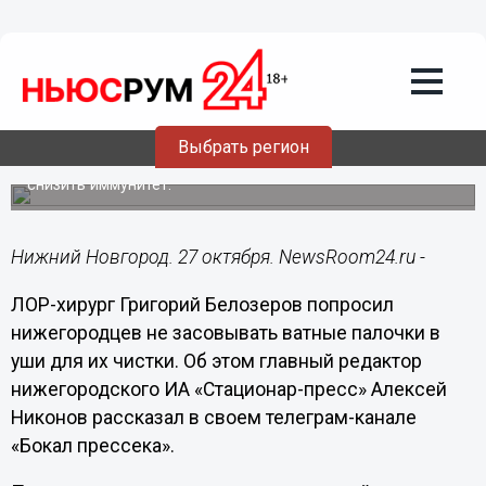
Здоровье
27.10.2024
12:58
Нижегородский ЛОР-хирург Белозеров
попросил не засовывать ватные
палочки в уши
Выбрать регион
Нижегородцы могут повредить барабанную перепонку и
снизить иммунитет.
Нижний Новгород. 27 октября. NewsRoom24.ru -
ЛОР-хирург Григорий Белозеров попросил
нижегородцев не засовывать ватные палочки в
уши для их чистки. Об этом главный редактор
нижегородского ИА «Стационар-пресс» Алексей
Никонов рассказал в своем телеграм-канале
«Бокал прессека».