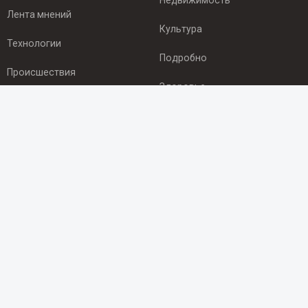
Недвижимость
Лента мнений
Культура
Технологии
Подробно
Происшествия
Здоровье
Экономика
ПОДПИСКА
Подпишись на рассылку NEWSROOM24
и будь
в курсе новостей в своём городе:
Подписаться
© 2012 - 2025 ООО "Ньюсрум" (ИА Newsroom24 (Ньюсрум24).
Учредитель — ООО "Ньюсрум"
Свидетельство о регистрации СМИ ИА № ФС 77 - 45920 от 22.07.2011г.
выдано Федеральной службой по надзору в сфере связи,