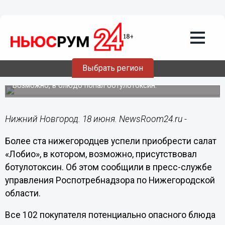
Здоровье
18.06.2024
12:28
102 нижегородца купили потенциально
Выбрать регион
опасный салат «Лобио»
Возможно, в блюдо попал ботулотоксин.
Нижний Новгород. 18 июня. NewsRoom24.ru -
Более ста нижегородцев успели приобрести салат
«Лобио», в котором, возможно, присутствовал
ботулотоксин. Об этом сообщили в пресс-службе
управления Роспотребнадзора по Нижегородской
области.
Все 102 покупателя потенциально опасного блюда