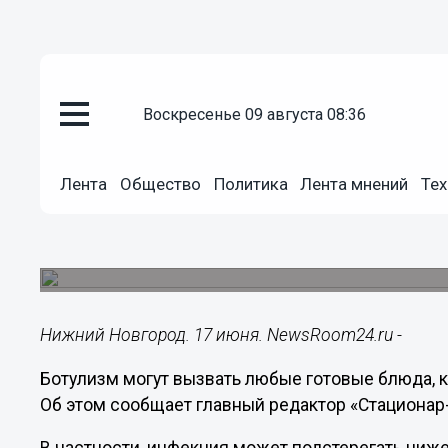
воскресенье 09 августа 08:36
Здоровье
17.06.2024
16:53
Лента
Общество
Политика
Лента мнений
Тех
Нижегородцам рассказали, ка
ботулизм
И назвали симптомы болезни.
Нижний Новгород. 17 июня. NewsRoom24.ru -
Ботулизм могут вызвать любые готовые блюда, 
Об этом сообщает главный редактор «Стационар