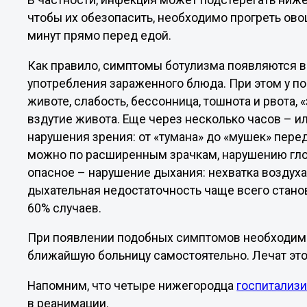
В частности, инфекция может подстерегать ниже
чтобы их обезопасить, необходимо прогреть ово
минут прямо перед едой.
Как правило, симптомы ботулизма появляются в
употребления зараженного блюда. При этом у по
животе, слабость, бессонница, тошнота и рвота, «
вздутие живота. Еще через несколько часов – ил
нарушения зрения: от «тумана» до «мушек» пере
можно по расширенным зрачкам, нарушению глот
опасное – нарушение дыхания: нехватка воздух
дыхательная недостаточность чаще всего станов
60% случаев.
При появлении подобных симптомов необходимо
ближайшую больницу самостоятельно. Лечат это
Напомним, что четыре нижегородца
госпитализи
в реанимации.