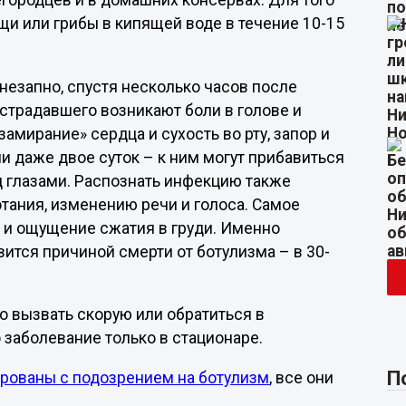
городцев и в домашних консервах. Для того
щи или грибы в кипящей воде в течение 10-15
незапно, спустя несколько часов после
страдавшего возникают боли в голове и
замирание» сердца и сухость во рту, запор и
и даже двое суток – к ним могут прибавиться
д глазами. Распознать инфекцию также
ания, изменению речи и голоса. Самое
а и ощущение сжатия в груди. Именно
ится причиной смерти от ботулизма – в 30-
 вызвать скорую или обратиться в
 заболевание только в стационаре.
П
рованы с подозрением на ботулизм
, все они