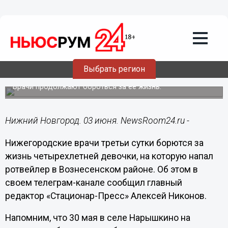
Здоровье
03.06.2024
09:30
Покусанная ротвейлером 4-летняя
нижегородка остается в
Выбрать регион
медикаментозном сне
Врачи продолжают бороться за ее жизнь.
Нижний Новгород. 03 июня. NewsRoom24.ru -
Нижегородские врачи третьи сутки борются за
жизнь четырехлетней девочки, на которую напал
ротвейлер в Вознесенском районе. Об этом в
своем телеграм-канале сообщил главный
редактор «Стационар-Пресс» Алексей Никонов.
Напомним, что 30 мая в селе Нарышкино на