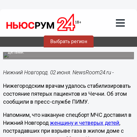
Здоровье
02.06.2024
14:58
Нижегородские врачи рассказали о
состоянии пострадавших от взрыва в
Чечне
Выбрать регион
В столицу Приволжья доставили женщину с четырьмя
детьми.
Нижний Новгород. 02 июня. NewsRoom24.ru -
Нижегородским врачам удалось стабилизировать
состояние пятерых пациентов из Чечни. Об этом
сообщили в пресс-службе ПИМУ.
Напомним, что накануне спецборт МЧС доставил в
Нижний Новгород
женщину и четверых детей
,
пострадавших при взрыве газа в жилом доме с