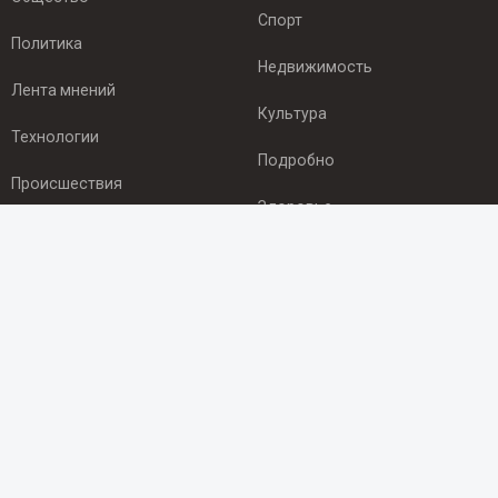
Спорт
Политика
Недвижимость
Лента мнений
Культура
Технологии
Подробно
Происшествия
Здоровье
Экономика
ПОДПИСКА
Подпишись на рассылку NEWSROOM24
и будь
в курсе новостей в своём городе:
Подписаться