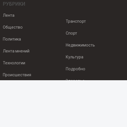
РУБРИКИ
Лента
Транспорт
Общество
Спорт
Политика
Недвижимость
Лента мнений
Культура
Технологии
Подробно
Происшествия
Здоровье
Экономика
ПОДПИСКА
Подпишись на рассылку NEWSROOM24
и будь
в курсе новостей в своём городе: