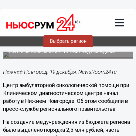
Здоровье
19.12.2023
18:32
Центр онкологической помощи при
Выбрать регион
КДЦ открылся в Нижнем Новгороде
Всего в регионе работает 10 таких медучреждений.
Нижний Новгород. 19 декабря. NewsRoom24.ru -
Центр амбулаторной онкологической помощи при
Клиническом диагностическом центре начал
работу в Нижнем Новгороде. Об этом сообщили в
пресс-службе регионального правительства.
На создание медучреждения из бюджета региона
было выделено порядка 2,5 млн рублей, часть