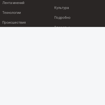
Лента мнений
Культура
Технологии
Подробно
Происшествия
Здоровье
Экономика
ПОДПИСКА
Подпишись на рассылку NEWSROOM24
и будь
в курсе новостей в своём городе:
Подписаться
© 2012 - 2025 ООО "Ньюсрум" (ИА Newsroom24 (Ньюсрум24).
Учредитель — ООО "Ньюсрум"
Свидетельство о регистрации СМИ ИА № ФС 77 - 45920 от 22.07.2011г.
выдано Федеральной службой по надзору в сфере связи,
информационных технологий и массовый коммуникаций.