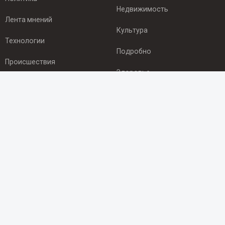
Недвижимость
Лента мнений
Культура
Технологии
Подробно
Происшествия
Здоровье
Экономика
ПОДПИСКА
Подпишись на рассылку NEWSROOM24
и будь
в курсе новостей в своём городе:
Подписаться
© 2012 - 2025 ООО "Ньюсрум" (ИА Newsroom24 (Ньюсрум24).
Учредитель — ООО "Ньюсрум"
Свидетельство о регистрации СМИ ИА № ФС 77 - 45920 от 22.07.2011г.