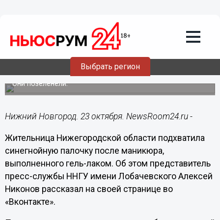
Здоровье
23.10.2023
17:59
Синегнойная палочка поселилась на
Выбрать регион
ногтях у нижегородки из-за гель-лака
Они позеленели.
Нижний Новгород. 23 октября. NewsRoom24.ru -
Жительница Нижегородской области подхватила
синегнойную палочку после маникюра,
выполненного гель-лаком. Об этом представитель
пресс-службы ННГУ имени Лобачевского Алексей
Никонов рассказал на своей странице во
«Вконтакте».