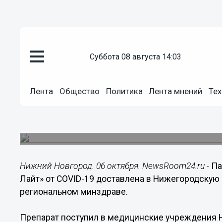
суббота 08 августа 14:03
Здоровье
06.10.2023
16:09
Лента
Общество
Политика
Лента мнений
Тех
Нижегородская область получ
«Спутник Лайт»
Также регион планирует закупать препарат от н
Нижний Новгород. 06 октября. NewsRoom24.ru -
Па
Лайт» от СOVID-19 доставлена в Нижегородскую
региональном минздраве.
Препарат поступил в медицинские учреждения Н