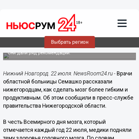
Здоровье
22.07.2023
15:39
Нижегородские врачи рассказали о
Выбрать регион
необходимых тренировках для мозга
Они дали ряд рекомендаций.
Нижний Новгород. 22 июля. NewsRoom24.ru -
Врачи
областной больницы Семашко рассказали
нижегородцам, как сделать мозг более гибким и
продуктивным. Об этом сообщили в пресс-службе
правительства Нижегородской области.
В честь Всемирного дня мозга, который
отмечается каждый год 22 июля, медики подняли
тему здоровья головного мозга. По словам