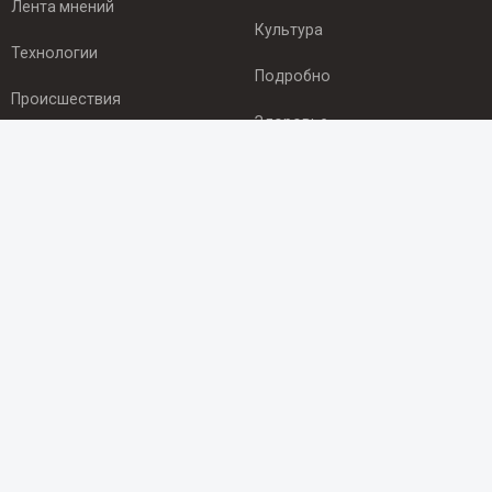
Лента мнений
Культура
Технологии
Подробно
Происшествия
Здоровье
Экономика
ПОДПИСКА
Подпишись на рассылку NEWSROOM24
и будь
в курсе новостей в своём городе:
Подписаться
© 2012 - 2025 ООО "Ньюсрум" (ИА Newsroom24 (Ньюсрум24).
Учредитель — ООО "Ньюсрум"
Свидетельство о регистрации СМИ ИА № ФС 77 - 45920 от 22.07.2011г.
выдано Федеральной службой по надзору в сфере связи,
информационных технологий и массовый коммуникаций.