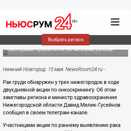
Здоровье
15.05.2023
10:47
Три случая рака молочной железы
диагностировали у нижегородок на
Выбрать регион
акции онкодиспансера
Онкоскрининг прошли почти 240 жительниц региона.
Нижний Новгород. 15 мая. NewsRoom24.ru -
Рак груди обнаружен у трех нижегородок в ходе
двухдневной акции по онкоскринингу. Об этом
замглавы региона и министр здравоохранения
Нижегородской области Давид Мелик-Гусейнов
сообщил в своем телеграм-канале.
Участницами акции по раннему выявлению рака