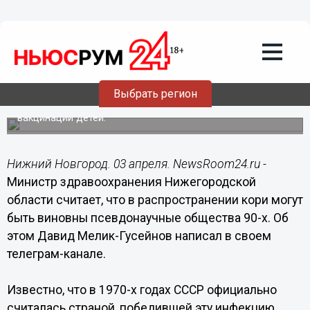
Здоровье
03.04.2023
18:30
Мелик-Гусейнов обвинил в
возникновении кори псевдонаучные
спецобщества в 90-х
Выбрать регион
Они побуждали молодых родителей отказываться от
вакцинации детей.
Нижний Новгород. 03 апреля. NewsRoom24.ru -
Министр здравоохранения Нижегородской
области считает, что в распространении кори могут
быть виновны псевдонаучные общества 90-х. Об
этом Давид Мелик-Гусейнов написал в своем
телеграм-канале.
Известно, что в 1970-х годах СССР официально
считалась страной, победившей эту инфекцию.