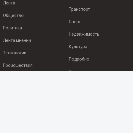
Лента
Транспорт
Общество
Спорт
Политика
Недвижимость
Лента мнений
Культура
Технологии
Подробно
Происшествия
Здоровье
Экономика
ПОДПИСКА
Подпишись на рассылку NEWSROOM24
и будь
в курсе новостей в своём городе:
Подписаться