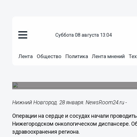
суббота 08 августа 13:04
Здоровье
28.01.2023
14:21
Лента
Общество
Политика
Лента мнений
Тех
Операции на сердце начали пр
Нижегородском онкодиспансе
В медучреждении уже выполнили 15 коронарог
Нижний Новгород. 28 января. NewsRoom24.ru -
Операции на сердце и сосудах начали проводить
Нижегородском онкологическом диспансере. О
здравоохранения региона.