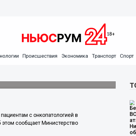
нологии
Происшествия
Экономика
Транспорт
Спорт
оводить пациентам в
ре
рафий.
Т
 пациентам с онкопатологией в
б этом сообщает Министерство