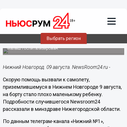
Здоровье
09.08.2022
17:43
Ребенку стало плохо на борту самолета
Выбрать регион
в нижегородском аэропорту
Малыш госпитализирован.
Нижний Новгород. 09 августа. NewsRoom24.ru -
Скорую помощь вызвали к самолету,
приземлившемуся в Нижнем Новгороде 9 августа,
на борту стало плохо маленькому ребенку.
Подробности случившегося Newsroom24
рассказали в минздраве Нижегородской области.
По данным телеграм-канала «Нижний №1»,