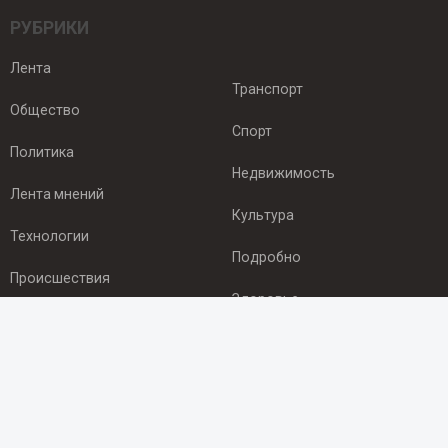
РУБРИКИ
Лента
Транспорт
Общество
Спорт
Политика
Недвижимость
Лента мнений
Культура
Технологии
Подробно
Происшествия
Здоровье
Экономика
ПОДПИСКА
Подпишись на рассылку NEWSROOM24
и будь
в курсе новостей в своём городе: