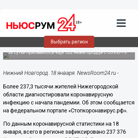
Здоровье
18.01.2022
12:39
Более 237,3 тысячи случаев
коронавируса подтверждено в
Выбрать регион
Нижегородской области
За сутки прибавилось еще 322 нижегородца с COVID-19.
Нижний Новгород. 18 января. NewsRoom24.ru -
Более 237,3 тысячи жителей Нижегородской
области диагностировали коронавирусную
инфекцию с начала пандемии. Об этом сообщается
на федеральном портале «Стопкоронавирус.рф».
По данным коронавирусной статистики на 18
января, всего в регионе зафиксировано 237 376