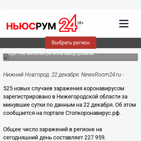
Здоровье
22.12.2021
14:04
525 случаев коронавируса выявлены в
Выбрать регион
Нижегородской области за сутки
Еще 998 жителей региона выздоровели.
Нижний Новгород. 22 декабря. NewsRoom24.ru -
525 новых случаев заражения коронавирусом
зарегистрировано в Нижегородской области за
минувшие сутки по данным на 22 декабря. Об этом
сообщается на портале Стопкоронавирус.рф.
Общее число заражений в регионе на
сегодняшний день составляет 227 959.