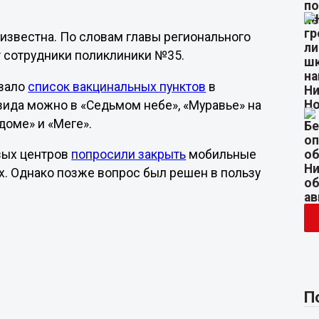
еизвестна. По словам главы регионального
т сотрудники поликлиники №35.
овало
список вакцинальных пунктов
в
овида можно в «Седьмом небе», «Муравье» на
идоме» и «Меге».
вых центров
попросили закрыть
мобильные
х. Однако позже вопрос был решен в пользу
П