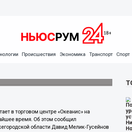
нологии
Происшествия
Экономика
Транспорт
Спорт
VID-19 откроется в
»
Т
тает в торговом центре «Океанис» на
айшее время. Об этом сообщил
жегородской области Давид Мелик-Гусейнов