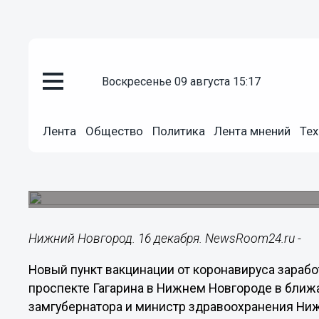
воскресенье 09 августа 15:17
Здоровье
16.12.2021
10:46
Лента
Общество
Политика
Лента мнений
Тех
Новый пункт вакцинации от CO
нижегородском ТРЦ «Океанис
Он начнет работу в ближайшее время.
Нижний Новгород. 16 декабря. NewsRoom24.ru -
Новый пункт вакцинации от коронавируса зарабо
проспекте Гагарина в Нижнем Новгороде в ближ
замгубернатора и министр здравоохранения Ни