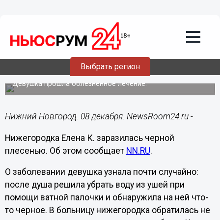
Здоровье
08.12.2021
13:34
Нижегородка заразилась опасным
грибком из-за использования
Выбрать регион
наушников
Девушка прошла болезненное лечение.
Нижний Новгород. 08 декабря. NewsRoom24.ru -
Нижегородка Елена К. заразилась черной
плесенью. Об этом сообщает
NN.RU
.
О заболевании девушка узнала почти случайно:
после душа решила убрать воду из ушей при
помощи ватной палочки и обнаружила на ней что-
то черное. В больницу нижегородка обратилась не