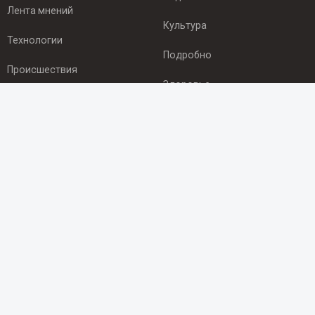
Лента мнений
Культура
Технологии
Подробно
Происшествия
Здоровье
Экономика
ПОДПИСКА
Подпишись на рассылку NEWSROOM24
и будь
в курсе новостей в своём городе:
Подписаться
© 2012 - 2025 ООО "Ньюсрум" (ИА Newsroom24 (Ньюсрум24).
Учредитель — ООО "Ньюсрум"
Свидетельство о регистрации СМИ ИА № ФС 77 - 45920 от 22.07.2011г.
выдано Федеральной службой по надзору в сфере связи,
информационных технологий и массовый коммуникаций.