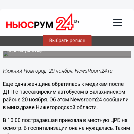
Здоровье
20.11.2021
12:22
Число пострадавших в ДТП с
автобусом в Нижегородской области
увеличилось до 14
Выбрать регион
Утром 20 ноября по пути в Иваново у деревни Трестьяны
опрокинулся Higer.
Нижний Новгород. 20 ноября. NewsRoom24.ru -
Еще одна женщина обратилась к медикам после
ДТП с пассажирским автобусом в Балахнинском
районе 20 ноября. Об этом Newsroom24 сообщили
в минздраве Нижегородской области.
В 10:00 пострадавшая приехала в местную ЦРБ на
осмотр. В госпитализации она не нуждалась. Таким