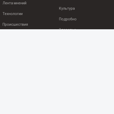
Лента мнений
Культура
Технологии
Подробно
Происшествия
Здоровье
Экономика
ПОДПИСКА
Подпишись на рассылку NEWSROOM24
и будь
в курсе новостей в своём городе:
Подписаться
© 2012 - 2025 ООО "Ньюсрум" (ИА Newsroom24 (Ньюсрум24).
Учредитель — ООО "Ньюсрум"
Свидетельство о регистрации СМИ ИА № ФС 77 - 45920 от 22.07.2011г.
выдано Федеральной службой по надзору в сфере связи,
информационных технологий и массовый коммуникаций.