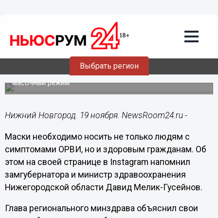
Здоровье
19.11.2021
11:22
Мелик-Гусейнов объяснил требование
о ношении масок без симптомов ОРВИ
Выбрать регион
Министр назвал места, где можно не соблюдать
масочный режим.
Нижний Новгород. 19 ноября. NewsRoom24.ru -
Маски необходимо носить не только людям с
симптомами ОРВИ, но и здоровым гражданам. Об
этом на своей странице в Instagram напомнил
замгубернатора и министр здравоохранения
Нижегородской области Давид Мелик-Гусейнов.
Глава регионального минздрава объяснил свои