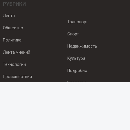
РУБРИКИ
Лента
Транспорт
Общество
Спорт
Политика
Недвижимость
Лента мнений
Культура
Технологии
Подробно
Происшествия
Здоровье
Экономика
ПОДПИСКА
Подпишись на рассылку NEWSROOM24
и будь
в курсе новостей в своём городе: