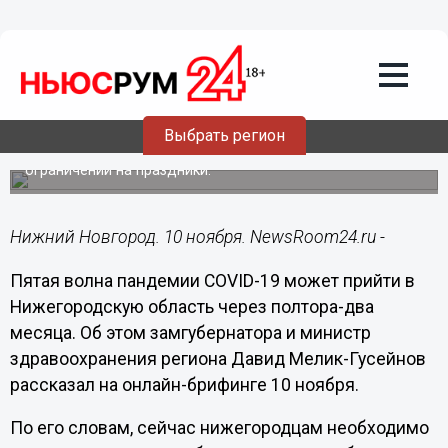
Здоровье
10.11.2021
13:03
Нижегородский Минздрав оценил
вероятность пятой волны COVID-19 к
Новому году
Выбрать регион
Мелик-Гусейнов рассказал, как избежать ужесточения
ограничений на праздники.
Нижний Новгород. 10 ноября. NewsRoom24.ru -
Пятая волна пандемии COVID-19 может прийти в
Нижегородскую область через полтора-два
месяца. Об этом замгубернатора и министр
здравоохранения региона Давид Мелик-Гусейнов
рассказал на онлайн-брифинге 10 ноября.
По его словам, сейчас нижегородцам необходимо