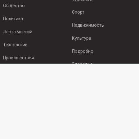
Общество
Спорт
Политика
Недвижимость
Лента мнений
Культура
Технологии
Подробно
Происшествия
Здоровье
Экономика
ПОДПИСКА
Подпишись на рассылку NEWSROOM24
и будь
в курсе новостей в своём городе:
Подписаться